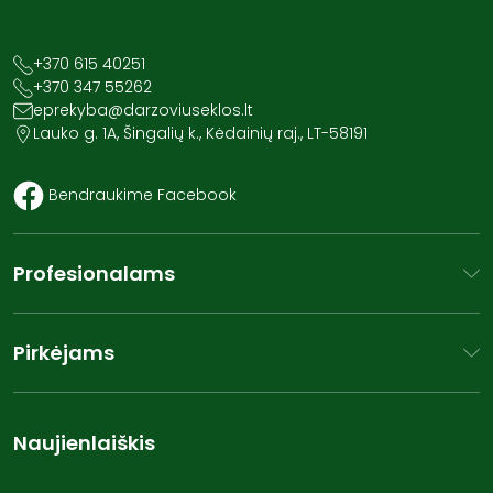
+370 615 40251
+370 347 55262
eprekyba@darzoviuseklos.lt
Lauko g. 1A, Šingalių k., Kėdainių raj., LT-58191
Bendraukime Facebook
Profesionalams
Pirkėjams
Naujienlaiškis