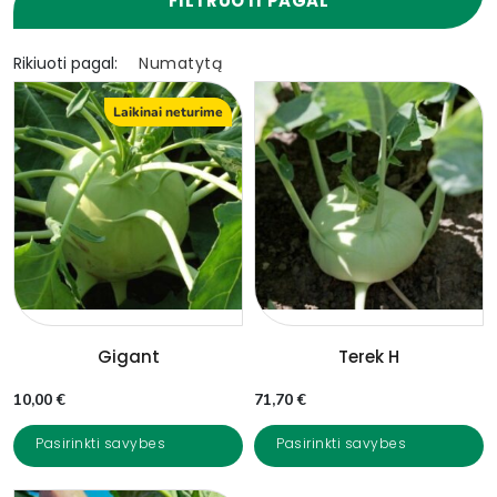
FILTRUOTI PAGAL
Rikiuoti pagal:
Laikinai neturime
Gigant
Terek H
10,00
€
71,70
€
Pasirinkti savybes
Pasirinkti savybes