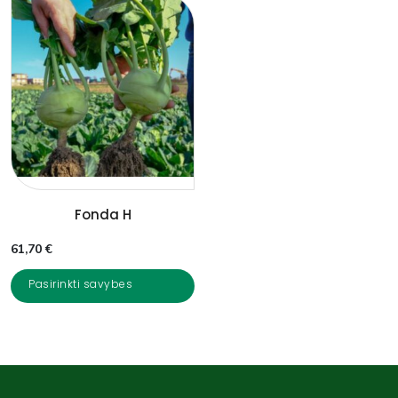
Fonda H
61,70
€
Pasirinkti savybes