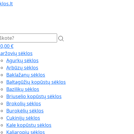
los.lt
0,00
€
aržovių sėklos
Agurkų sėklos
Arbūzų sėklos
Baklažanų sėklos
Baltagūžių kopūstų sėklos
Bazilikų sėklos
Briuselio kopūstų sėklos
Brokolių sėklos
Burokėlių sėklos
Cukinijų sėklos
Kale kopūstų sėklos
Kaliaropių sėklos