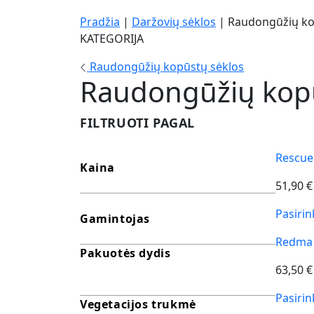
Pradžia
|
Daržovių sėklos
|
Raudongūžių ko
KATEGORIJA
Raudongūžių kopūstų sėklos
Raudongūžių kopū
FILTRUOTI PAGAL
Rescue
Kaina
51,90
€
Pasirin
Gamintojas
Redma
Pakuotės dydis
63,50
€
Pasirin
Vegetacijos trukmė