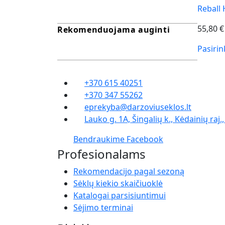
Reball 
55,80
€
Rekomenduojama auginti
Pasirin
+370 615 40251
+370 347 55262
eprekyba@darzoviuseklos.lt
Lauko g. 1A, Šingalių k., Kėdainių raj.
Bendraukime Facebook
Profesionalams
Rekomendacijo pagal sezoną
Sėklų kiekio skaičiuoklė
Katalogai parsisiuntimui
Sėjimo terminai