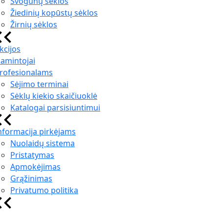
Svogūnų sėklos
Žiedinių kopūstų sėklos
Žirnių sėklos
kcijos
amintojai
rofesionalams
Sėjimo terminai
Sėklų kiekio skaičiuoklė
Katalogai parsisiuntimui
nformacija pirkėjams
Nuolaidų sistema
Pristatymas
Apmokėjimas
Grąžinimas
Privatumo politika