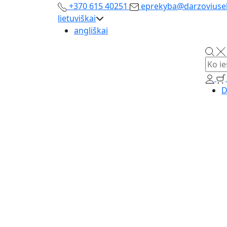
+370 615 40251
eprekyba@darzoviusek
lietuviškai
angliškai
D