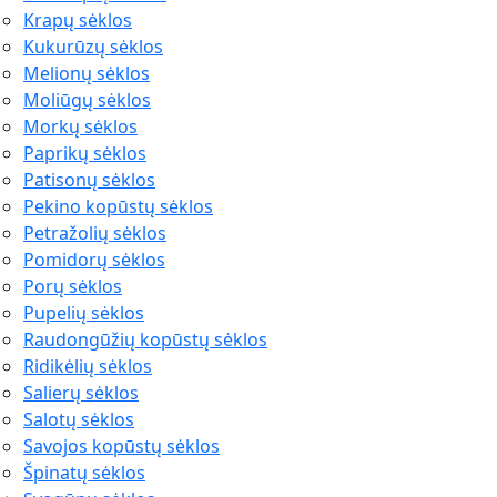
Krapų sėklos
Kukurūzų sėklos
Melionų sėklos
Moliūgų sėklos
Morkų sėklos
Paprikų sėklos
Patisonų sėklos
Pekino kopūstų sėklos
Petražolių sėklos
Pomidorų sėklos
Porų sėklos
Pupelių sėklos
Raudongūžių kopūstų sėklos
Ridikėlių sėklos
Salierų sėklos
Salotų sėklos
Savojos kopūstų sėklos
Špinatų sėklos