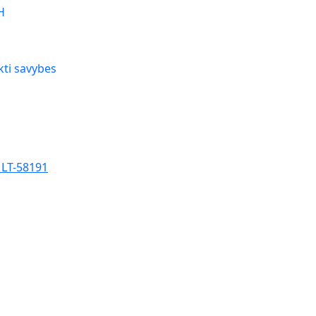
H
kti savybes
, LT-58191