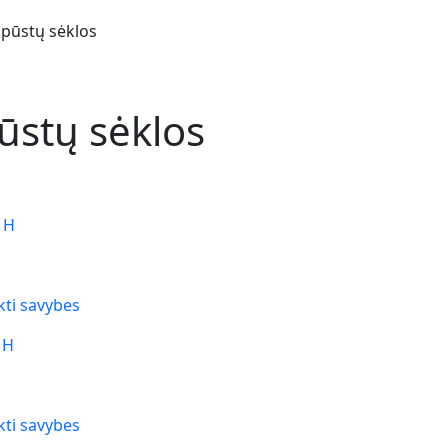
pūstų sėklos
stų sėklos
 H
kti savybes
 H
kti savybes