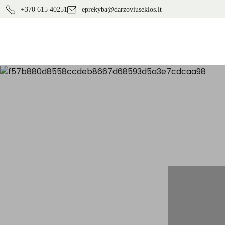
+370 615 40251
eprekyba@darzoviuseklos.lt