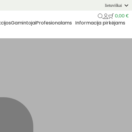
lietuviškai
0,00
€
cijos
Gamintojai
Profesionalams
Informacija pirkėjams