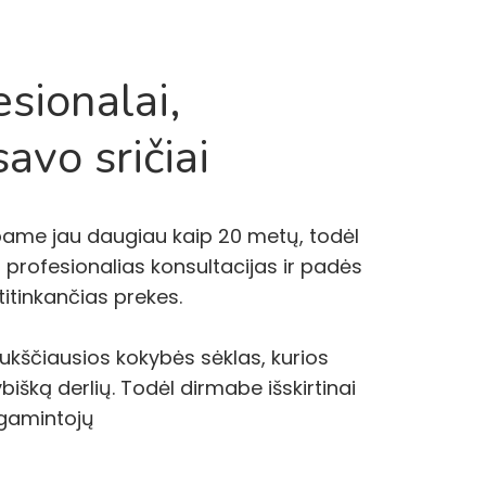
sionalai,
avo sričiai
rbame jau daugiau kaip 20 metų, todėl
 profesionalias konsultacijas ir padės
atitinkančias prekes.
aukščiausios kokybės sėklas, kurios
išką derlių. Todėl dirmabe išskirtinai
 gamintojų