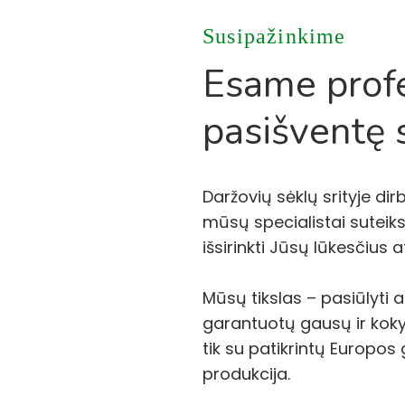
Susipažinkime
Esame profe
pasišventę s
Daržovių sėklų srityje di
mūsų specialistai suteiks
išsirinkti Jūsų lūkesčius 
Mūsų tikslas – pasiūlyti 
garantuotų gausų ir kokyb
tik su patikrintų Europos
produkcija.