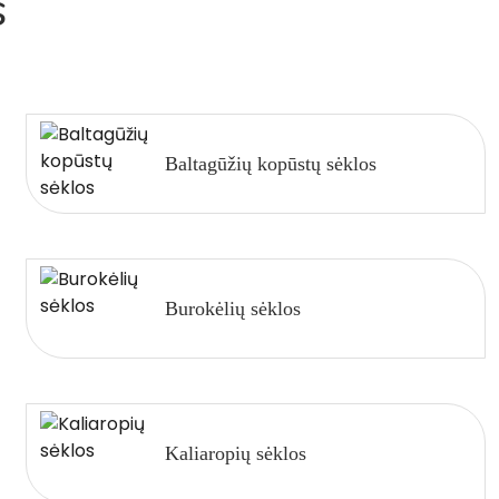
s
Baltagūžių kopūstų sėklos
Burokėlių sėklos
Kaliaropių sėklos