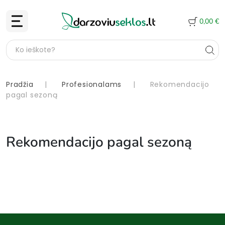
0,00
€
Pradžia
|
Profesionalams
|
Rekomendacijo
pagal sezoną
Rekomendacijo pagal sezoną