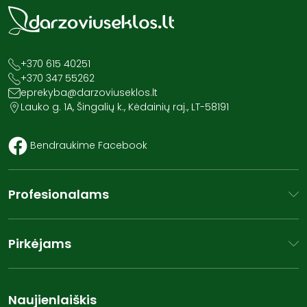
+370 615 40251
+370 347 55262
eprekyba@darzoviuseklos.lt
Lauko g. 1A, Šingalių k., Kėdainių raj., LT-58191
Bendraukime Facebook
Profesionalams
Pirkėjams
Naujienlaiškis