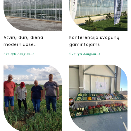
Atvirų durų diena
Konferencija svogūnų
moderniuose
gamintojams
šiltnamiuose
Skaityti daugiau
Skaityti daugiau