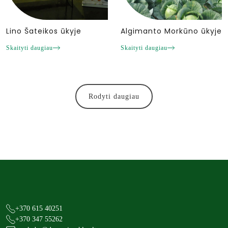
Lino Šateikos ūkyje
Algimanto Morkūno ūkyje
Skaityti daugiau
Skaityti daugiau
Rodyti daugiau
+370 615 40251
+370 347 55262