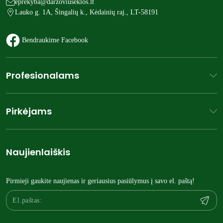
eprekyba@darzoviuseklos.lt
Lauko g. 1A, Šingalių k., Kėdainių raj., LT-58191
Bendraukime Facebook
Profesionalams
Pirkėjams
Naujienlaiškis
Pirmieji gaukite naujienas ir geriausius pasiūlymus į savo el. paštą!