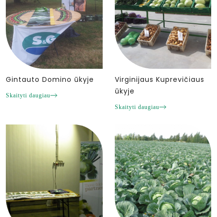
Gintauto Domino ūkyje
Virginijaus Kuprevičiaus
ūkyje
Skaityti daugiau
Skaityti daugiau