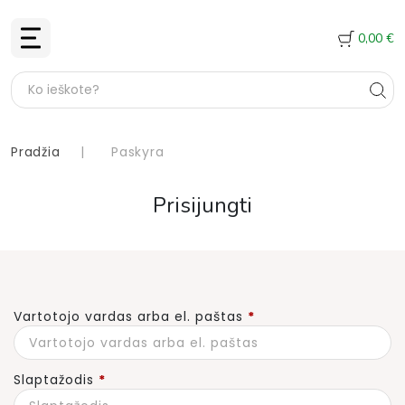
0,00
€
Pradžia
|
Paskyra
Prisijungti
Privalomas
Vartotojo vardas arba el. paštas
*
Privalomas
Slaptažodis
*