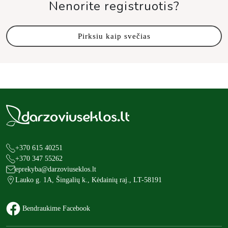
Nenorite registruotis?
Pirksiu kaip svečias
+370 615 40251
+370 347 55262
eprekyba@darzoviuseklos.lt
Lauko g. 1A, Šingalių k., Kėdainių raj., LT-58191
Bendraukime Facebook