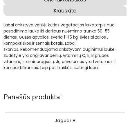
Klauskite
Labai ankstyva veislė, kurios vegetacijos laikotarpis nuo
pasodinimo lauke iki derliaus nuėmimo trunka 50–55
dienas. Gūžės apvalios, sveria 1–1,5 kg, šviesiai žalios ,
kompaktiškos ir žemais kotais. Labai
skanios. Rekomenduojama ankstyvam auginimui lauke .
Sudėtyje yra angliavandenių, vitaminų C, E, B grupės
vitaminų ir aminorūgščių. Jų privalumas yra tvirtumas ir
kompaktiškumas, taip pat traškūs, sultingi lapai.
Panašūs produktai
Jaguar H