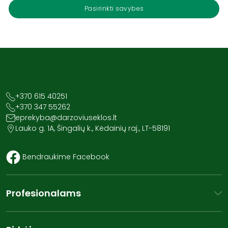
Pasirinkti savybes
+370 615 40251
+370 347 55262
eprekyba@darzoviuseklos.lt
Lauko g. 1A, Šingalių k., Kėdainių raj., LT-58191
Bendraukime Facebook
Profesionalams