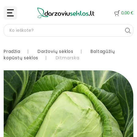
0,00
€
Pradžia
|
Daržovių sėklos
|
Baltagūžių
kopūstų sėklos
|
Ditmarska