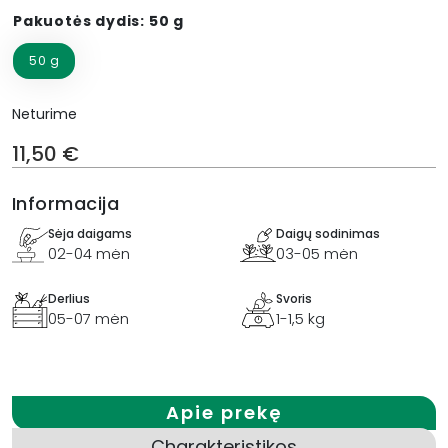
Alternative:
Pakuotės dydis: 50 g
50 g
Neturime
11,50
€
Informacija
Sėja daigams
Daigų sodinimas
02-04 mėn
03-05 mėn
Derlius
Svoris
05-07 mėn
1-1,5 kg
Apie prekę
Charakteristikos