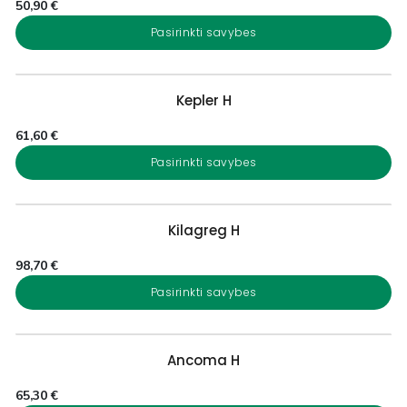
50,90
€
Pasirinkti savybes
Kepler H
61,60
€
Pasirinkti savybes
Kilagreg H
98,70
€
Pasirinkti savybes
Ancoma H
65,30
€