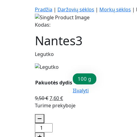
Pradžia
|
Daržovių sėklos
|
Morkų sėklos
|
Kodas:
Nantes3
Legutko
100 g
Pakuotės dydis
Išvalyti
Original
Current
9,50
€
7,60
€
price
price
Turime prekyboje
was:
is:
9,50 €.
7,60 €.
produkto
kiekis: