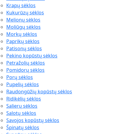
Krapų sėklos
Kukurūzų sėklos
Melionų sėklos
Moliūgų sėklos
Morkų sėklos
Paprikų sėklos
Patisonų sėklos
Pekino kopūstų sėklos
Petražolių sėklos
Pomidorų sėklos
Porų sėklos
Pupelių sėklos
Raudongūžių kopūstų sėklos
Ridikėlių sėklos
Salierų sėklos
Salotų sėklos
Savojos kopūstų sėklos
Špinatų sėklos