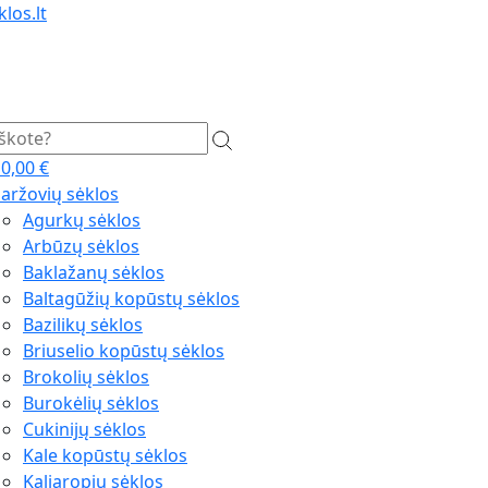
los.lt
0,00
€
aržovių sėklos
Agurkų sėklos
Arbūzų sėklos
Baklažanų sėklos
Baltagūžių kopūstų sėklos
Bazilikų sėklos
Briuselio kopūstų sėklos
Brokolių sėklos
Burokėlių sėklos
Cukinijų sėklos
Kale kopūstų sėklos
Kaliaropių sėklos