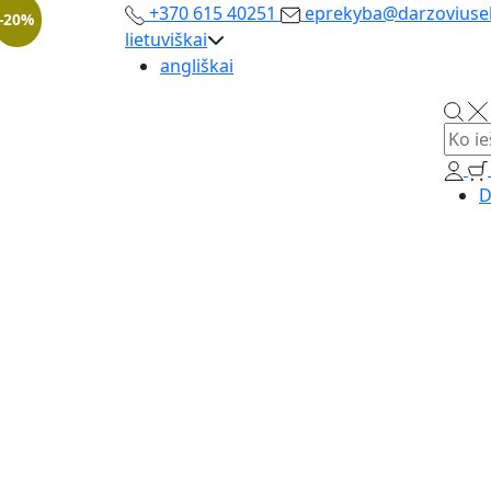
+370 615 40251
eprekyba@darzoviusek
-20%
lietuviškai
angliškai
D