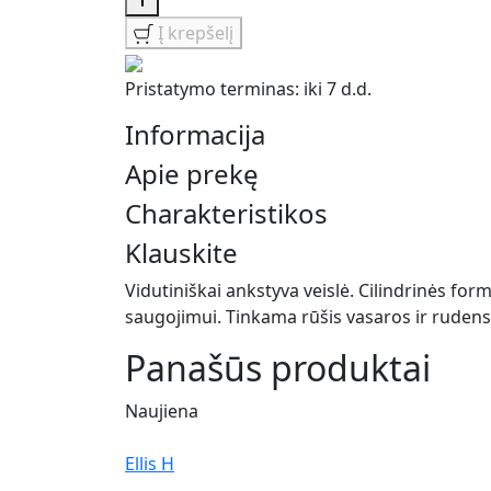
Nantes3
Į krepšelį
Pristatymo terminas: iki 7 d.d.
Informacija
Apie prekę
Charakteristikos
Klauskite
Vidutiniškai ankstyva veislė. Cilindrinės for
saugojimui. Tinkama rūšis vasaros ir rudens 
Panašūs produktai
Naujiena
Ellis H