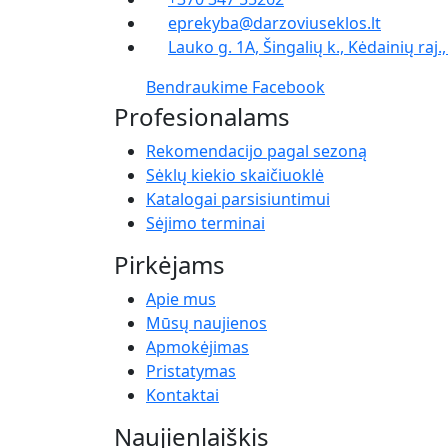
eprekyba@darzoviuseklos.lt
Lauko g. 1A, Šingalių k., Kėdainių raj.
Bendraukime Facebook
Profesionalams
Rekomendacijo pagal sezoną
Sėklų kiekio skaičiuoklė
Katalogai parsisiuntimui
Sėjimo terminai
Pirkėjams
Apie mus
Mūsų naujienos
Apmokėjimas
Pristatymas
Kontaktai
Naujienlaiškis