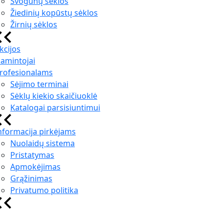
Svogūnų sėklos
Žiedinių kopūstų sėklos
Žirnių sėklos
kcijos
amintojai
rofesionalams
Sėjimo terminai
Sėklų kiekio skaičiuoklė
Katalogai parsisiuntimui
nformacija pirkėjams
Nuolaidų sistema
Pristatymas
Apmokėjimas
Grąžinimas
Privatumo politika